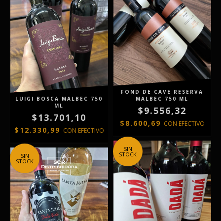
FOND DE CAVE RESERVA
LUIGI BOSCA MALBEC 750
MALBEC 750 ML
ML
$9.556,32
$13.701,10
$8.600,69
CON
EFECTIVO
$12.330,99
CON
EFECTIVO
SIN
STOCK
SIN
STOCK