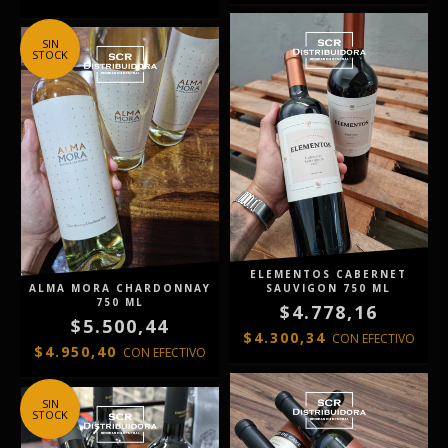
SIN
STOCK
ELEMENTOS CABERNET
ALMA MORA CHARDONNAY
SAUVIGON 750 ML
750 ML
$4.778,16
$5.500,44
$4.300,34
CON
EFECTIVO
$4.950,40
CON
EFECTIVO
SIN
STOCK