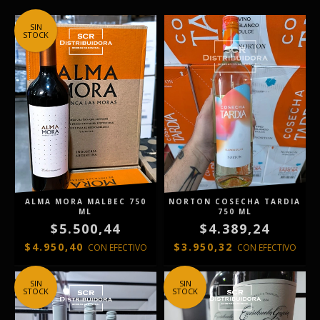
SIN
STOCK
ALMA MORA MALBEC 750
NORTON COSECHA TARDIA
ML
750 ML
$5.500,44
$4.389,24
$4.950,40
$3.950,32
CON
EFECTIVO
CON
EFECTIVO
SIN
SIN
STOCK
STOCK