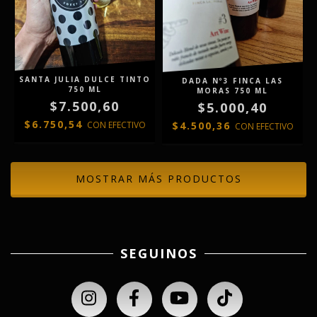
SANTA JULIA DULCE TINTO
DADA Nº3 FINCA LAS
750 ML
MORAS 750 ML
$7.500,60
$5.000,40
$6.750,54
CON
EFECTIVO
$4.500,36
CON
EFECTIVO
MOSTRAR MÁS PRODUCTOS
SEGUINOS