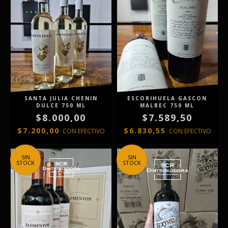
SANTA JULIA CHENIN
ESCORIHUELA GASCON
DULCE 750 ML
MALBEC 750 ML
$8.000,00
$7.589,50
$7.200,00
$6.830,55
CON
EFECTIVO
CON
EFECTIVO
SIN
SIN
STOCK
STOCK