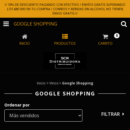
// 10% DE DESCUENTO PAGANDO CON EFECTIVO / ENVÍOS GRATIS SUPERANDO
LOS $80.000 EN TU COMPRA / COMBOS Y BEBIDAS SIN ALCOHOL NO TIENEN
ENVIO GRATIS //
GOOGLE SHOPPING
0
INICIO
PRODUCTOS
CARRITO
Inicio
>
Vinos
>
Google Shopping
GOOGLE SHOPPING
Ordenar por
FILTRAR