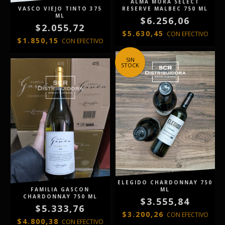
ALMA MORA SELECT
VASCO VIEJO TINTO 375
RESERVE MALBEC 750 ML
ML
$6.256,06
$2.055,72
$5.630,45
CON
EFECTIVO
$1.850,15
CON
EFECTIVO
SIN
STOCK
ELEGIDO CHARDONNAY 750
FAMILIA GASCON
ML
CHARDONNAY 750 ML
$3.555,84
$5.333,76
$3.200,26
CON
EFECTIVO
$4.800,38
CON
EFECTIVO