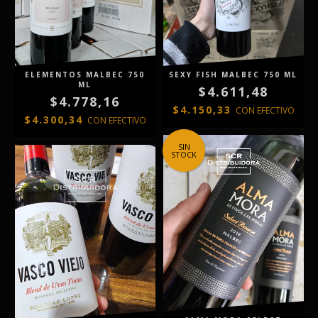
ELEMENTOS MALBEC 750
SEXY FISH MALBEC 750 ML
ML
$4.611,48
$4.778,16
$4.150,33
CON
EFECTIVO
$4.300,34
CON
EFECTIVO
SIN
STOCK