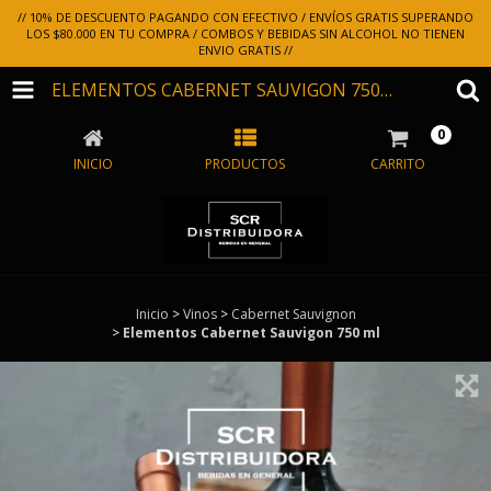
// 10% DE DESCUENTO PAGANDO CON EFECTIVO / ENVÍOS GRATIS SUPERANDO
LOS $80.000 EN TU COMPRA / COMBOS Y BEBIDAS SIN ALCOHOL NO TIENEN
ENVIO GRATIS //
ELEMENTOS CABERNET SAUVIGON 750 ML
0
INICIO
PRODUCTOS
CARRITO
Inicio
>
Vinos
>
Cabernet Sauvignon
>
Elementos Cabernet Sauvigon 750 ml