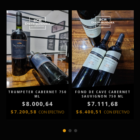
TRUMPETER CABERNET 750
FOND DE CAVE CABERNET
ML
SAUVIGNON 750 ML
$8.000,64
$7.111,68
$7.200,58
$6.400,51
CON
EFECTIVO
CON
EFECTIVO