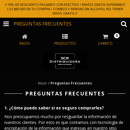
// 10% DE DESCUENTO PAGANDO CON EFECTIVO / ENVÍOS GRATIS SUPERANDO
LOS $80.000 EN TU COMPRA / COMBOS Y BEBIDAS SIN ALCOHOL NO TIENEN
ENVIO GRATIS //
PREGUNTAS FRECUENTES
0
INICIO
PRODUCTOS
CARRITO
Inicio
>
Preguntas Frecuentes
PREGUNTAS FRECUENTES
1. ¿Cómo puedo saber si es seguro comprarles?
Nos preocupamos mucho por resguardar la información de
nuestros clientes. Por esto es que contamos con tecnología de
encriptación de la información que ingresas en nuestro sitio