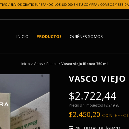
IVO / ENVÍOS GRATIS SUPERANDO LOS $80.000 EN TU COMPRA / COMBOS Y BEBIDAS
INICIO
PRODUCTOS
QUIÉNES SOMOS
Inicio
>
Vinos
>
Blanco
>
Vasco viejo Blanco 750 ml
VASCO VIEJO
$2.722,44
Precio sin impuestos
$2.249,95
$2.450,20
CON
EFEC
18
CUOTAS DE
$282,11