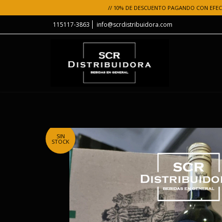
// 10% DE DESCUENTO PAGANDO CON EFECT
115117-3863
info@scrdistribuidora.com
SIN
STOCK