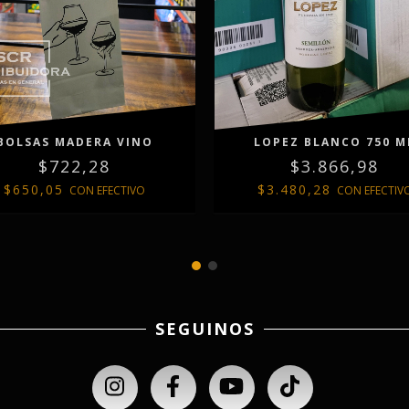
BOLSAS MADERA VINO
LOPEZ BLANCO 750 M
$722,28
$3.866,98
$650,05
$3.480,28
CON
EFECTIVO
CON
EFECTIV
SEGUINOS