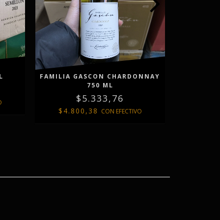
L
FAMILIA GASCON CHARDONNAY
CHATEAU
750 ML
$5.333,76
O
$4.800,38
$4.8
CON
EFECTIVO