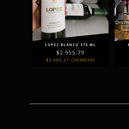
CO 375 ML
LOPEZ BLANCO 375 ML
2
$2.955,79
$2.660,21
FECTIVO
CON
EFECTIVO