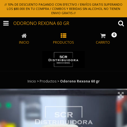
// 10% DE DESCUENTO PAGANDO CON EFECTIVO / ENVÍOS GRATIS SUPERANDO
LOS $80.000 EN TU COMPRA / COMBOS Y BEBIDAS SIN ALCOHOL NO TIENEN
ENVIO GRATIS //
ODORONO REXONA 60 GR
0
INICIO
PRODUCTOS
CARRITO
Inicio
>
Productos
>
Odorono Rexona 60 gr