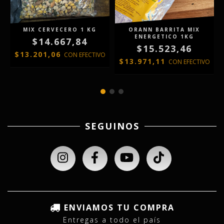
MIX CERVECERO 1 KG
ORANN BARRITA MIX
ENERGETICO 1KG
$14.667,84
$15.523,46
$13.201,06
CON
EFECTIVO
$13.971,11
O
CON
EFECTIVO
SEGUINOS
ENVIAMOS TU COMPRA
Entregas a todo el país