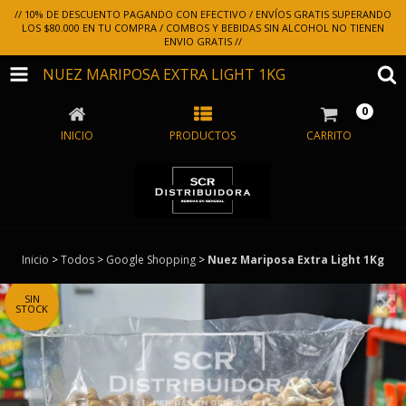
// 10% DE DESCUENTO PAGANDO CON EFECTIVO / ENVÍOS GRATIS SUPERANDO
LOS $80.000 EN TU COMPRA / COMBOS Y BEBIDAS SIN ALCOHOL NO TIENEN
ENVIO GRATIS //
NUEZ MARIPOSA EXTRA LIGHT 1KG
0
INICIO
PRODUCTOS
CARRITO
Inicio
>
Todos
>
Google Shopping
>
Nuez Mariposa Extra Light 1Kg
SIN
STOCK