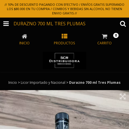
// 10% DE DESCUENTO PAGANDO CON EFECTIVO / ENVÍOS GRATIS SUPERANDO
LOS $80.000 EN TU COMPRA / COMBOS Y BEBIDAS SIN ALCOHOL NO TIENEN
ENVIO GRATIS //
DURAZNO 700 ML TRES PLUMAS
0
INICIO
PRODUCTOS
CARRITO
Inicio
>
Licor Importado y Nacional
>
Durazno 700 ml Tres Plumas