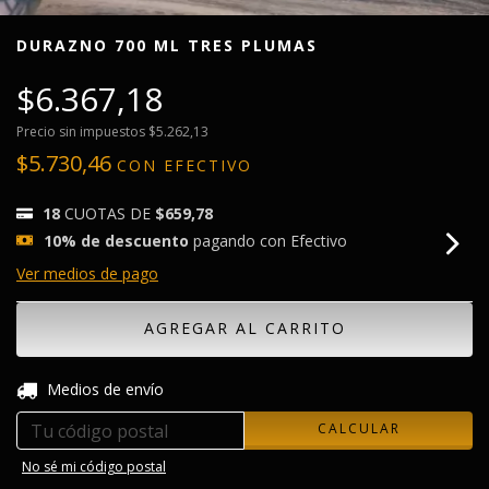
DURAZNO 700 ML TRES PLUMAS
$6.367,18
Precio sin impuestos
$5.262,13
$5.730,46
CON
EFECTIVO
18
CUOTAS DE
$659,78
10% de descuento
pagando con Efectivo
Ver medios de pago
CAMBIAR CP
Entregas para el CP:
Medios de envío
CALCULAR
No sé mi código postal