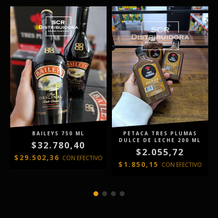
BAILEYS 750 ML
PETACA TRES PLUMAS
DULCE DE LECHE 200 ML
$32.780,40
$2.055,72
$29.502,36
O
CON
EFECTIVO
$1.850,15
CON
EFECTIVO